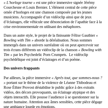
« L’horloge tourne »
est une pièce immersive signée Jérémy
Courchesne et Louis Bernier. L’élément central de cette pièce
ornée d‘horloges est une chanson composée par les jeunes
musiciens. Accompagnée d’un vidéoclip ainsi que de jeux
d’éclairages, elle véhicule une dénonciation de l’apathie face à la
crise environnementale en utilisant des métaphores.
Dans un autre style, le projet de la finissante Félixe Gauthier
«
Bowling with Tim »
aborde la déréalisation. Nous sommes
immergés dans un univers surréaliste où on peut apercevoir sur
trois écrans différents un vidéoclip de la chanson
« Bowling with
Tim »
par les Psychedelic Porn Crumpets. Le vidéoclip
psychédélique est joint d’éclairages et d’un poème.
Des univers frappants
Par ailleurs, la pièce immersive
« Après tout, que sommes-nous ?
»
portant sur le thème de la violence de Léanne Thibodeau et
Rose Éthier Provost déstabilise le public grâce à des extraits
vidéos, des décors provoquants, un éclairage atypique et des
objets interactifs. Elle pousse l’audience à se questionner sur la
nature humaine. Attention aux âmes sensibles, cette pièce dégage
une ambiance lourde en émotions.