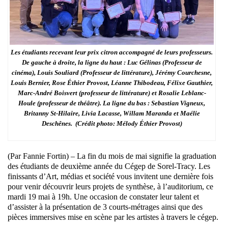
Les étudiants recevant leur prix citron accompagné de leurs professeurs.
De gauche à droite, la ligne du haut : Luc Gélinas (Professeur de
cinéma), Louis Souliard (Professeur de littérature), Jérémy Courchesne,
Louis Bernier, Rose Éthier Provost, Léanne Thibodeau, Félixe Gauthier,
Marc-André Boisvert (professeur de littérature) et Rosalie Leblanc-
Houle (professeur de théâtre). La ligne du bas : Sebastian Vigneux,
Britanny St-Hilaire, Livia Lacasse, Willam Maranda et Maélie
Deschênes. (Crédit photo: Mélody Éthier Provost)
(Par Fannie Fortin) – La fin du mois de mai signifie la graduation
des étudiants de deuxième année du Cégep de Sorel-Tracy. Les
finissants d’Art, médias et société vous invitent une dernière fois
pour venir découvrir leurs projets de synthèse, à l’auditorium, ce
mardi 19 mai à 19h. Une occasion de constater leur talent et
d’assister à la présentation de 3 courts-métrages ainsi que des
pièces immersives mise en scène par les artistes à travers le cégep.