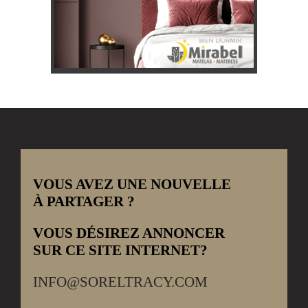
VOUS AVEZ UNE NOUVELLE
À PARTAGER ?
VOUS DÉSIREZ ANNONCER
SUR CE SITE INTERNET?
INFO@SORELTRACY.COM