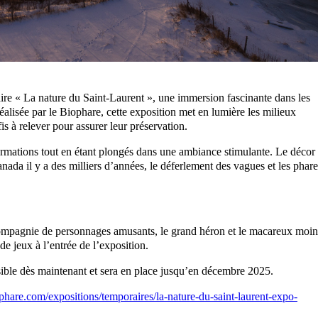
re « La nature du Saint-Laurent », une immersion fascinante dans les
alisée par le Biophare, cette exposition met en lumière les milieux
is à relever pour assurer leur préservation.
formations tout en étant plongés dans une ambiance stimulante. Le décor
anada il y a des milliers d’années, le déferlement des vagues et les phare
 compagnie de personnages amusants, le grand héron et le macareux moin
de jeux à l’entrée de l’exposition.
sible dès maintenant et sera en place jusqu’en décembre 2025.
ophare.com/expositions/temporaires/la-nature-du-saint-laurent-expo-