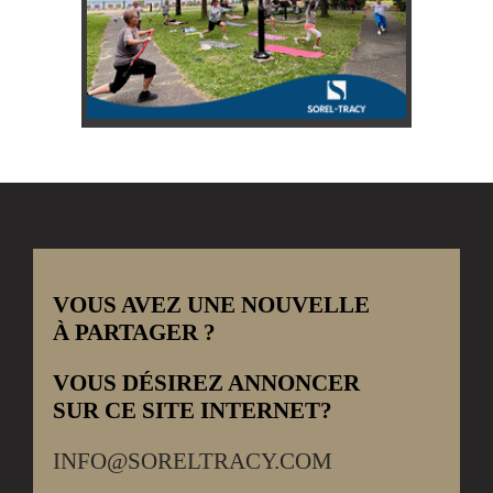
VOUS AVEZ UNE NOUVELLE
À PARTAGER ?
VOUS DÉSIREZ ANNONCER
SUR CE SITE INTERNET?
INFO@SORELTRACY.COM