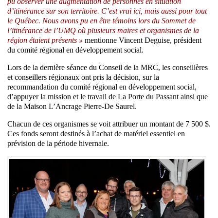
pu observer une augmentation de personnes en situation
d’itinérance sur son territoire. C’est vrai ici, mais aussi pour tout
le Québec. Nous avons pu en être témoins lors du Sommet de
l’itinérance de l’UMQ où plusieurs maires et organismes de la
région étaient présents »
mentionne Vincent Deguise, président
du comité régional en développement social.
Lors de la dernière séance du Conseil de la MRC, les conseillères
et conseillers régionaux ont pris la décision, sur la
recommandation du comité régional en développement social,
d’appuyer la mission et le travail de La Porte du Passant ainsi que
de la Maison L’Ancrage Pierre-De Saurel.
Chacun de ces organismes se voit attribuer un montant de 7 500 $.
Ces fonds seront destinés à l’achat de matériel essentiel en
prévision de la période hivernale.