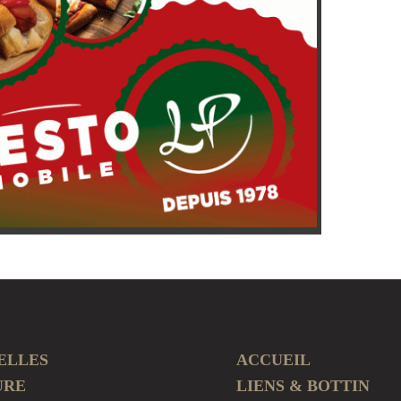
ELLES
ACCUEIL
URE
LIENS & BOTTIN