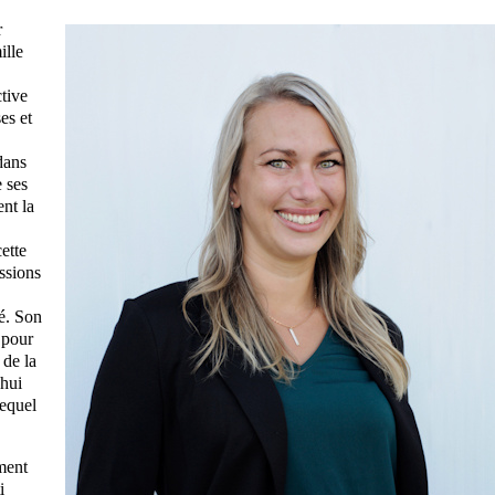
r
ille
tive
es et
dans
e ses
ent la
ette
ussions
té. Son
 pour
 de la
’hui
lequel
ment
i