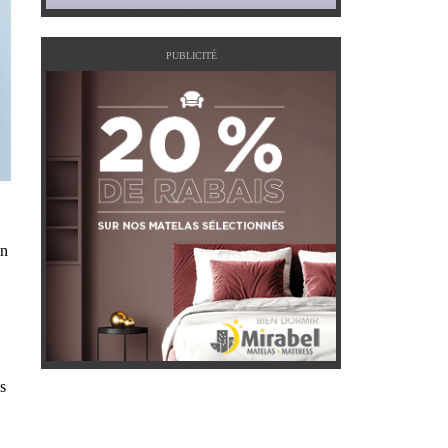
PUBLICITÉ
on
s