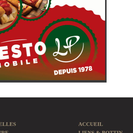
ELLES
ACCUEIL
URE
LIENS & BOTTIN