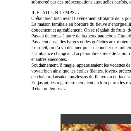
submergé par des préoccupations auxquelles parfois, o
IL ÉTAIT UN TEMPS…
C’était bien bien avant l’avènement affolante de la po
La maison familiale en bordure du fleuve s’enorgueillis
doucement et agréablement. On se régalait de fruits,
Passait de temps à autre de luxueux paquebots Cunard e
Passaient aussi des barges et des goélettes aux moteur
Le soleil, on l’a vu décliner puis se coucher des millei
L’ambiance changeait. La pénombre suivie de la noirceu
et autres anecdotes.
Soudainement, ô magie, apparaissaient les vedettes de l
voyait bien ainsi que les étoiles filantes, joyeux préte
de chaleur dansaient au-dessus du fleuve ou en face su
En jasant, les regards se perdaient au loin parmi les r
Il était un temps….