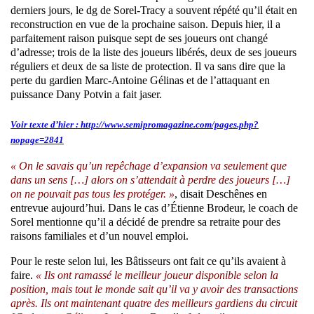
derniers jours, le dg de Sorel-Tracy a souvent répété qu’il était en
reconstruction en vue de la prochaine saison. Depuis hier, il a
parfaitement raison puisque sept de ses joueurs ont changé
d’adresse; trois de la liste des joueurs libérés, deux de ses joueurs
réguliers et deux de sa liste de protection. Il va sans dire que la
perte du gardien Marc-Antoine Gélinas et de l’attaquant en
puissance Dany Potvin a fait jaser.
Voir texte d’hier :
http://www.semipromagazine.com/pages.php?
nopage=2841
« On le savais qu’un repêchage d’expansion va seulement que
dans un sens […] alors on s’attendait à perdre des joueurs […]
on ne pouvait pas tous les protéger. »
, disait Deschênes en
entrevue aujourd’hui. Dans le cas d’Étienne Brodeur, le coach de
Sorel mentionne qu’il a décidé de prendre sa retraite pour des
raisons familiales et d’un nouvel emploi.
Pour le reste selon lui, les Bâtisseurs ont fait ce qu’ils avaient à
faire.
« Ils ont ramassé le meilleur joueur disponible selon la
position, mais tout le monde sait qu’il va y avoir des transactions
après. Ils ont maintenant quatre des meilleurs gardiens du circuit