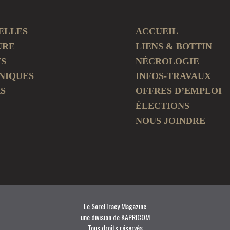
ELLES
ACCUEIL
URE
LIENS & BOTTIN
TS
NÉCROLOGIE
NIQUES
INFOS-TRAVAUX
S
OFFRES D’EMPLOI
ÉLECTIONS
NOUS JOINDRE
Le SorelTracy Magazine
une division de KAPRICOM
Tous droits réservés