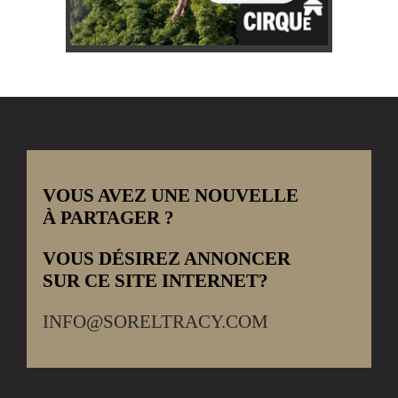
VOUS AVEZ UNE NOUVELLE
À PARTAGER ?
VOUS DÉSIREZ ANNONCER
SUR CE SITE INTERNET?
INFO@SORELTRACY.COM