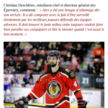
Christian Deschênes, entraîneur-chef et directeur général des
Éperviers, commente :
« Alex a été une bougie d’allumage dès
son arrivée. Il a dû composer avec le fait d’être surveillé
étroitement par les meilleurs joueurs défensifs des équipes
adverses. Il doit trouver le juste milieu entre toujours vouloir faire
bien paraître ses coéquipiers et être le shooter quand c’est aussi le
bon moment. »