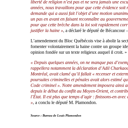
liberté de religion n’est pas et ne sera jamais une exc
années, nous travaillons pour que cette évidence soit 
demande qui a aussi fait l’objet d’une motion unani
un pas en avant en faisant reconnaître au gouvernement
pour que cette brèche dans la loi soit rapidement corr
justifier la haine »
, a déclaré le député de Bécancour 
L’amendement du Bloc Québécois vise à abolir la sect
fomenter volontairement la haine contre un groupe iden
opinion fondée sur un texte religieux auquel il croit. »
« Depuis quelques années, on ne manque pas d’exemples 
rappellera notamment la déclaration d’Adil Charkaoui
Montréal, avait clamé qu’il fallait « recenser et exte
poursuites criminelles et pénales avait alors estimé qu
Code criminel ». Notre amendement imposera ainsi au
depuis le début du conflit au Moyen-Orient, et contri
l’État. Il est plus que temps d’agir : finissons-en ave
»
, a conclu le député M. Plamondon.
Source : Bureau de Louis Plamondon