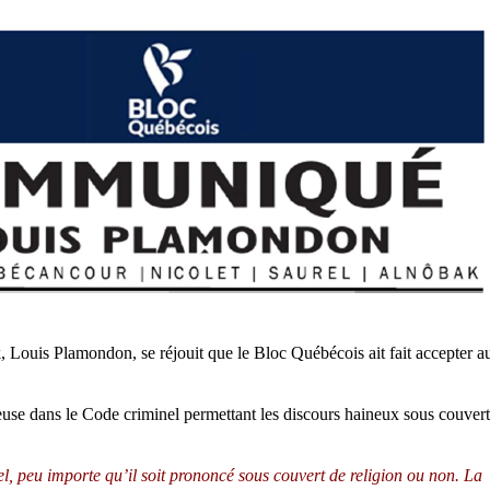
 Louis Plamondon, se réjouit que le Bloc Québécois ait fait accepter a
euse dans le Code criminel permettant les discours haineux sous couvert
l, peu importe qu’il soit prononcé sous couvert de religion ou non. La