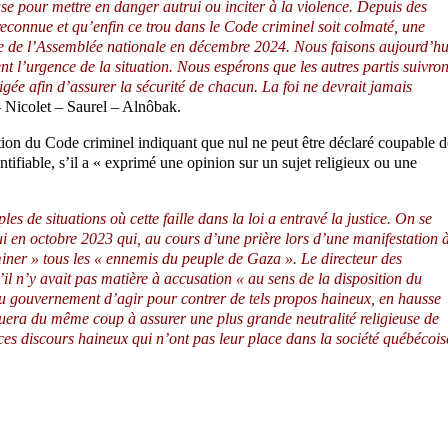
use pour mettre en danger autrui ou inciter à la violence. Depuis des
reconnue et qu’enfin ce trou dans le Code criminel soit colmaté, une
me de l’Assemblée nationale en décembre 2024. Nous faisons aujourd’hu
 l’urgence de la situation. Nous espérons que les autres partis suivron
igée afin d’assurer la sécurité de chacun. La foi ne devrait jamais
– Nicolet – Saurel – Alnôbak.
ion du Code criminel indiquant que nul ne peut être déclaré coupable d
tifiable, s’il a « exprimé une opinion sur un sujet religieux ou une
de situations où cette faille dans la loi a entravé la justice. On se
 en octobre 2023 qui, au cours d’une prière lors d’une manifestation 
rminer » tous les « ennemis du peuple de Gaza ». Le directeur des
’il n’y avait pas matière à accusation « au sens de la disposition du
 gouvernement d’agir pour contrer de tels propos haineux, en hausse
buera du même coup à assurer une plus grande neutralité religieuse de
c ces discours haineux qui n’ont pas leur place dans la société québécois