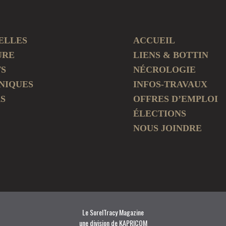
ELLES
ACCUEIL
URE
LIENS & BOTTIN
TS
NÉCROLOGIE
NIQUES
INFOS-TRAVAUX
S
OFFRES D’EMPLOI
ÉLECTIONS
NOUS JOINDRE
Le SorelTracy Magazine
une division de KAPRICOM