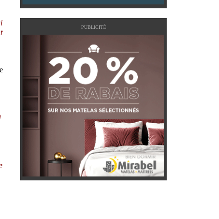
i
PUBLICITÉ
t
e
à
e