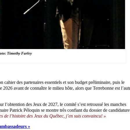
oto: Timothy Farley
 cahier des partenaires essentiels et son budget préliminaire, puis le
bre 2026 avant de connaître le milieu hôte, alors que Terrebonne est l’aut
 l’obtention des Jeux de 2027, le comité s’est retroussé les manches
maire Patrick Péloquin se montre très confiant du dossier de candidature
s de l’histoire des Jeux du Québec, j’en suis convaincu! »
t ambassadeurs »