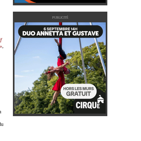
PUBLICITÉ
f
 »
,
a
du