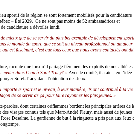
ieu sportif de la région se sont fortement mobilisés pour la candidature
uébec – Été 2029. Ce ne sont pas moins de 52 ambassadrices et
de candidature a dévoilés lundi.
 de mieux que de se servir du plus bel exemple de développement sporti
dans le monde du sport, que ce soit au niveau professionnel ou amateur
 qui est fascinant, c’est que tous ceux que nous avons contactés ont dit
e, raconte que lorsqu’il partage fièrement les exploits de nos athlètes
s mettez dans l’eau à Sorel Tracy? »
Avec le comité, il a ainsi eu l’idée
appuyer Sorel-Tracy dans l’obtention des Jeux.
importe le sport et le niveau, à leur manière, ils ont contribué à la vie
 façon de se servir de ça pour faire rayonner les plus jeunes. »
e-paroles, dont certaines oriflammes bordent les principales artères de l
e des visages connus tels que Marc-André Fleury, mais aussi de jeunes
Rose Desalme. La gardienne de but à la ringuette a pris part aux Jeux 
longtemps.