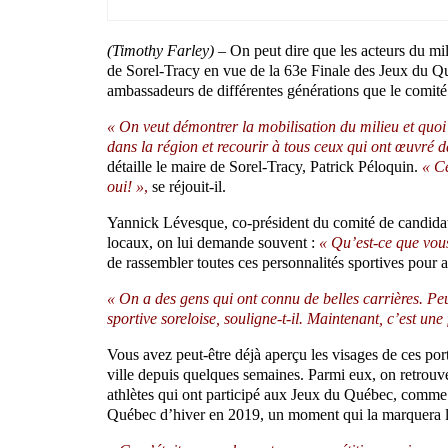
(Timothy Farley) –
On peut dire que les acteurs du mil
de Sorel-Tracy en vue de la 63e Finale des Jeux du Q
ambassadeurs de différentes générations que le comité 
« On veut démontrer la mobilisation du milieu et quoi
dans la région et recourir à tous ceux qui ont œuvré 
détaille le maire de Sorel-Tracy, Patrick Péloquin.
« Ce
oui! »
,
se réjouit-il.
Yannick Lévesque, co-président du comité de candidatur
locaux, on lui demande souvent :
« Qu’est-ce que vou
de rassembler toutes ces personnalités sportives pour 
« On a des gens qui ont connu de belles carrières. Peu 
sportive soreloise, souligne-t-il. Maintenant, c’est une
Vous avez peut-être déjà aperçu les visages de ces port
ville depuis quelques semaines. Parmi eux, on retrouv
athlètes qui ont participé aux Jeux du Québec, comme 
Québec d’hiver en 2019, un moment qui la marquera 