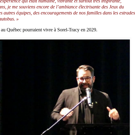
xpérience qui était humaine, vibrante et surtout très inspirante,
s, je me souviens encore de l’ambiance électrisante des Jeux du
s autres équipes, des encouragements de nos familles dans les estrades
autobus. »
t au Québec pourraient vivre à Sorel-Tracy en 2029.