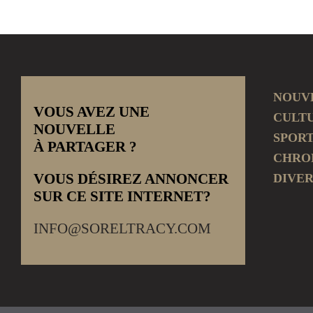
NOUV
VOUS AVEZ UNE
CULT
NOUVELLE
SPOR
À PARTAGER ?
CHRO
VOUS DÉSIREZ ANNONCER
DIVER
SUR CE SITE INTERNET?
INFO@SORELTRACY.COM