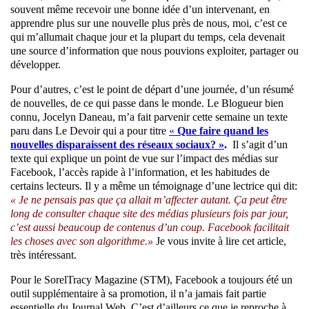
souvent même recevoir une bonne idée d’un intervenant, en
apprendre plus sur une nouvelle plus près de nous, moi, c’est ce
qui m’allumait chaque jour et la plupart du temps, cela devenait
une source d’information que nous pouvions exploiter, partager ou
développer.
Pour d’autres, c’est le point de départ d’une journée, d’un résumé
de nouvelles, de ce qui passe dans le monde. Le Blogueur bien
connu, Jocelyn Daneau, m’a fait parvenir cette semaine un texte
paru dans Le Devoir qui a pour titre
«
Que faire quand les
nouvelles disparaissent des réseaux sociaux? »
.
Il s’agit d’un
texte qui explique
un point de vue sur
l’impact des médias sur
Facebook, l’accès rapide à l’information, et les habitudes de
certains lecteurs. Il y a même un témoignage d’une lectrice
qui dit
:
« Je ne pensais pas que ça allait m’affecter autant. Ça peut être
long de consulter chaque site des médias plusieurs fois par jour,
c’est aussi beaucoup de contenus d’un coup. Facebook facilitait
les choses avec son algorithme.»
Je vous invite à lire cet article,
très intéressant.
Pour le SorelTracy Magazine (STM), Facebook a toujours été un
outil supplémentaire à sa promotion, il n’a jamais fait partie
essentielle du Journal Web. C’est d’ailleurs ce que je reproche à