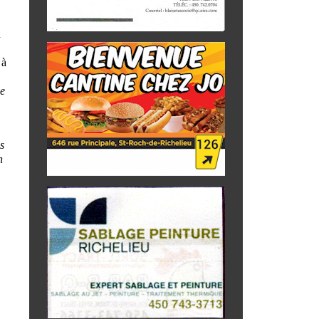
n
 à
me
s
n