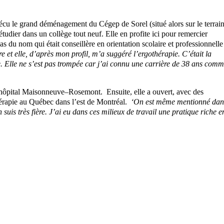
a vécu le grand déménagement du Cégep de Sorel (situé alors sur le terrai
étudier dans un collège tout neuf. Elle en profite ici pour remercier
 du nom qui était conseillère en orientation scolaire et professionnelle
ère et elle, d’après mon profil, m’a suggéré l’ergothérapie. C’était la
re. Elle ne s’est pas trompée car j’ai connu une carrière de 38 ans com
 l’hôpital Maisonneuve–Rosemont. Ensuite, elle a ouvert, avec des
hérapie au Québec dans l’est de Montréal.
‘On est même mentionné dan
n suis très fière. J’ai eu dans ces milieux de travail une pratique riche e