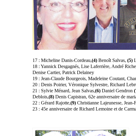
17 : Micheline Danis-Cordeau,
(4)
Benoît Salvas,
(5)
L
18 : Yannick Desgagnés, Lise Laferrière, André Rich
Denise Cartier, Patrick Delainey
19 : Jean-Claude Bourgeois, Madeleine Coutant, Char
20 : Denis Poirier, Véronique Sylvestre, Richard Leb
21 : Sylvie Ménard, Jean Salvas,
(6)
Daniel Gendron
(
Deblois,
(8)
Denis Capistran, 62e anniversaire de mar
22 : Gérard Rajotte,
(9)
Christianne Lajeunesse, Jean-
23 : 45e anniversaire de Richard Lemoine et de Carm