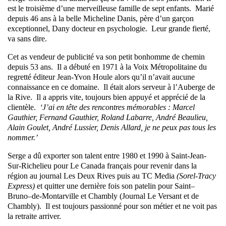
est le troisième d’une merveilleuse famille de sept enfants. Marié
depuis 46 ans à la belle Micheline Danis, père d’un garçon
exceptionnel, Dany docteur en psychologie. Leur grande fierté,
va sans dire.
Cet as vendeur de publicité va son petit bonhomme de chemin
depuis 53 ans. Il a débuté en 1971 à la Voix Métropolitaine du
regretté éditeur Jean-Yvon Houle alors qu’il n’avait aucune
connaissance en ce domaine. Il était alors serveur à l’Auberge de
la Rive. Il a appris vite, toujours bien appuyé et apprécié de la
clientèle.
‘J’ai en tête des rencontres mémorables : Marcel
Gauthier, Fernand Gauthier, Roland Labarre, André Beaulieu,
Alain Goulet, André Lussier, Denis Allard, je ne peux pas tous les
nommer.’
Serge a dû exporter son talent entre 1980 et 1990 à Saint-Jean-
Sur-Richelieu pour Le Canada français pour revenir dans la
région au journal Les Deux Rives puis au TC Media
(Sorel-Tracy
Express)
et quitter une dernière fois son patelin pour Saint–
Bruno–de-Montarville et Chambly (Journal Le Versant et de
Chambly). Il est toujours passionné pour son métier et ne voit pas
la retraite arriver.