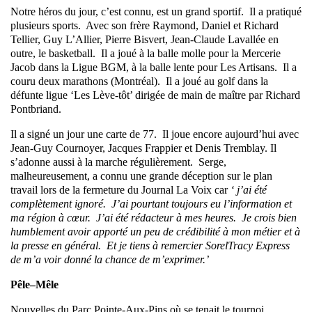
Notre héros du jour, c’est connu, est un grand sportif. Il a pratiqué
plusieurs sports. Avec son frère Raymond, Daniel et Richard
Tellier, Guy L’Allier, Pierre Bisvert, Jean-Claude Lavallée en
outre, le basketball. Il a joué à la balle molle pour la Mercerie
Jacob dans la Ligue BGM, à la balle lente pour Les Artisans. Il a
couru deux marathons (Montréal). Il a joué au golf dans la
défunte ligue ‘Les Lève-tôt’ dirigée de main de maître par Richard
Pontbriand.
Il a signé un jour une carte de 77. Il joue encore aujourd’hui avec
Jean-Guy Cournoyer, Jacques Frappier et Denis Tremblay. Il
s’adonne aussi à la marche régulièrement. Serge,
malheureusement, a connu une grande déception sur le plan
travail lors de la fermeture du Journal La Voix car
‘ j’ai été
complètement ignoré. J’ai pourtant toujours eu l’information et
ma région à cœur. J’ai été rédacteur à mes heures. Je crois bien
humblement avoir apporté un peu de crédibilité à mon métier et à
la presse en général. Et je tiens à remercier SorelTracy Express
de m’a voir donné la chance de m’exprimer.’
Pêle–Mêle
Nouvelles du Parc Pointe-Aux-Pins où se tenait le tournoi