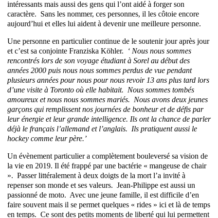
intéressants mais aussi des gens qui l’ont aidé à forger son
caractère. Sans les nommer, ces personnes, il les côtoie encore
aujourd’hui et elles lui aident à devenir une meilleure personne.
Une personne en particulier continue de le soutenir jour après jour
et c’est sa conjointe Franziska Köhler.
‘ Nous nous sommes
rencontrés lors de son voyage étudiant à Sorel au début des
années 2000 puis nous nous sommes perdus de vue pendant
plusieurs années pour nous pour nous revoir 13 ans plus tard lors
d’une visite à Toronto où elle habitait. Nous sommes tombés
amoureux et nous nous sommes mariés. Nous avons deux jeunes
garçons qui remplissent nos journées de bonheur et de défis par
leur énergie et leur grande intelligence. Ils ont la chance de parler
déjà le français l’allemand et l’anglais. Ils pratiquent aussi le
hockey comme leur père.’
Un évènement particulier a complètement bouleversé sa vision de
la vie en 2019. Il été frappé par une bactérie « mangeuse de chair
». Passer littéralement à deux doigts de la mort l’a invité à
repenser son monde et ses valeurs. Jean-Philippe est aussi un
passionné de moto. Avec une jeune famille, il est difficile d’en
faire souvent mais il se permet quelques « rides » ici et là de temps
en temps. Ce sont des petits moments de liberté qui lui permettent