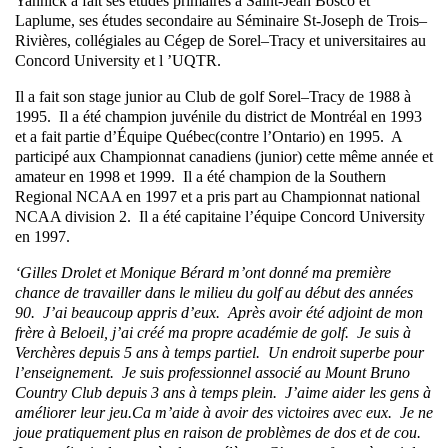
Yannick a fait ses études primaires à Saint-Jean Bosco et
Laplume, ses études secondaire au Séminaire St-Joseph de Trois–
Rivières, collégiales au Cégep de Sorel–Tracy et universitaires au
Concord University et l ’UQTR.
Il a fait son stage junior au Club de golf Sorel–Tracy de 1988 à
1995. Il a été champion juvénile du district de Montréal en 1993
et a fait partie d’Équipe Québec(contre l’Ontario) en 1995. A
participé aux Championnat canadiens (junior) cette même année et
amateur en 1998 et 1999. Il a été champion de la Southern
Regional NCAA en 1997 et a pris part au Championnat national
NCAA division 2. Il a été capitaine l’équipe Concord University
en 1997.
‘Gilles Drolet et Monique Bérard m’ont donné ma première
chance de travailler dans le milieu du golf au début des années
90. J’ai beaucoup appris d’eux. Après avoir été adjoint de mon
frère à Beloeil, j’ai créé ma propre académie de golf. Je suis à
Verchères depuis 5 ans à temps partiel. Un endroit superbe pour
l’enseignement. Je suis professionnel associé au Mount Bruno
Country Club depuis 3 ans à temps plein. J’aime aider les gens à
améliorer leur jeu.Ca m’aide à avoir des victoires avec eux. Je ne
joue pratiquement plus en raison de problèmes de dos et de cou.