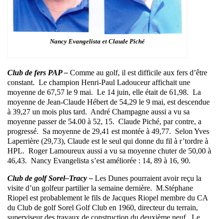
Nancy Evangelista et Claude Piché
Club de fers PAP –
Comme au golf, il est difficile aux fers d’être
constant. Le champion Henri-Paul Ladouceur affichait une
moyenne de 67,57 le 9 mai. Le 14 juin, elle était de 61,98. La
moyenne de Jean-Claude Hébert de 54,29 le 9 mai, est descendue
à 39,27 un mois plus tard. André Champagne aussi a vu sa
moyenne passer de 54.00 à 52, 15. Claude Piché, par contre, a
progressé. Sa moyenne de 29,41 est montée à 49,77. Selon Yves
Laperrière (29,73), Claude est le seul qui donne du fil à r’tordre à
HPL. Roger Lamoureux aussi a vu sa moyenne chuter de 50,00 à
46,43. Nancy Evangelista s’est améliorée : 14, 89 à 16, 90.
Club de golf Sorel–Tracy –
Les Dunes pourraient avoir reçu la
visite d’un golfeur partilier la semaine dernière. M.Stéphane
Riopel est probablement le fils de Jacques Riopel membre du CA
du Club de golf Sorel Golf Club en 1960, directeur du terrain,
superviseur des travaux de construction du deuxième neuf. Le