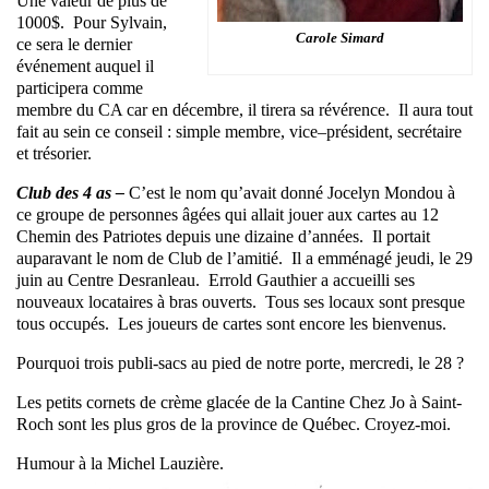
Une valeur de plus de
1000$. Pour Sylvain,
Carole Simard
ce sera le dernier
événement auquel il
participera comme
membre du CA car en décembre, il tirera sa révérence. Il aura tout
fait au sein ce conseil : simple membre, vice–président, secrétaire
et trésorier.
Club des 4 as –
C’est le nom qu’avait donné Jocelyn Mondou à
ce groupe de personnes âgées qui allait jouer aux cartes au 12
Chemin des Patriotes depuis une dizaine d’années. Il portait
auparavant le nom de Club de l’amitié. Il a emménagé jeudi, le 29
juin au Centre Desranleau. Errold Gauthier a accueilli ses
nouveaux locataires à bras ouverts. Tous ses locaux sont presque
tous occupés. Les joueurs de cartes sont encore les bienvenus.
Pourquoi trois publi-sacs au pied de notre porte, mercredi, le 28 ?
Les petits cornets de crème glacée de la Cantine Chez Jo à Saint-
Roch sont les plus gros de la province de Québec. Croyez-moi.
Humour à la Michel Lauzière.