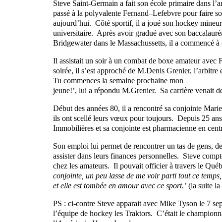
Steve Saint-Germain a fait son école primaire dans l’an
passé à la polyvalente Fernand–Lefebvre pour faire son
aujourd’hui. Côté sportif, il a joué son hockey mineur 
universitaire. Après avoir gradué avec son baccalauréa
Bridgewater dans le Massachussetts, il a commencé à of
Il assistait un soir à un combat de boxe amateur avec 
soirée, il s’est approché de M.Denis Grenier, l’arbitre
Tu commences la semaine prochaine mon
jeune!’, lui a répondu M.Grenier. Sa carrière venait 
Début des années 80, il a rencontré sa conjointe Mari
ils ont scellé leurs vœux pour toujours. Depuis 25 an
Immobilières et sa conjointe est pharmacienne en centr
Son emploi lui permet de rencontrer un tas de gens, de 
assister dans leurs finances personnelles. Steve comp
chez les amateurs. Il pouvait officier à travers le Qu
conjointe, un peu lasse de me voir parti tout ce temps
et elle est tombée en amour avec ce sport.’
(la suite l
PS : ci-contre Steve apparait avec Mike Tyson le 7 s
l’équipe de hockey les Traktors. C’était le championn