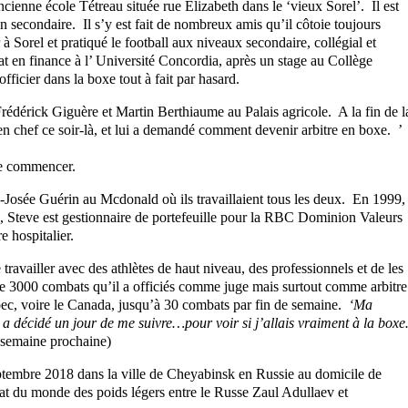
cienne école Tétreau située rue Élizabeth dans le ‘vieux Sorel’. Il est
 secondaire. Il s’y est fait de nombreux amis qu’il côtoie toujours
à Sorel et pratiqué le football aux niveaux secondaire, collégial et
t en finance à l’ Université Concordia, après un stage au Collège
ficier dans la boxe tout à fait par hasard.
Frédérick Giguère et Martin Berthiaume au Palais agricole. A la fin de l
 en chef ce soir-là, et lui a demandé comment devenir arbitre en boxe. ’
de commencer.
e-Josée Guérin au Mcdonald où ils travaillaient tous les deux. En 1999,
s, Steve est gestionnaire de portefeuille pour la RBC Dominion Valeurs
e hospitalier.
travailler avec des athlètes de haut niveau, des professionnels et de les
te 3000 combats qu’il a officiés comme juge mais surtout comme arbitre
ébec, voire le Canada, jusqu’à 30 combats par fin de semaine.
‘Ma
, a décidé un jour de me suivre…pour voir si j’allais vraiment à la box
a semaine prochaine)
eptembre 2018 dans la ville de Cheyabinsk en Russie au domicile de
at du monde des poids légers entre le Russe Zaul Adullaev et