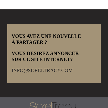
VOUS AVEZ UNE NOUVELLE
À PARTAGER ?
VOUS DÉSIREZ ANNONCER
SUR CE SITE INTERNET?
INFO@SORELTRACY.COM