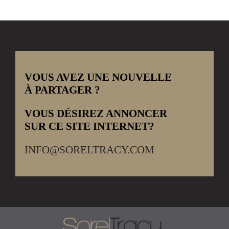
VOUS AVEZ UNE NOUVELLE
À PARTAGER ?
VOUS DÉSIREZ ANNONCER
SUR CE SITE INTERNET?
INFO@SORELTRACY.COM