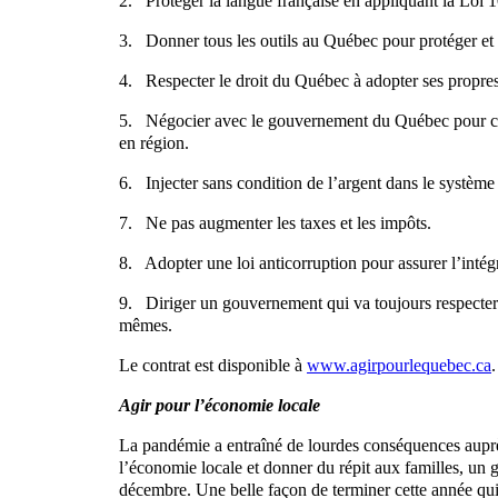
2. Protéger la langue française en appliquant la Loi 1
3. Donner tous les outils au Québec pour protéger et c
4. Respecter le droit du Québec à adopter ses propres l
5. Négocier avec le gouvernement du Québec pour cré
en région.
6. Injecter sans condition de l’argent dans le système
7. Ne pas augmenter les taxes et les impôts.
8. Adopter une loi anticorruption pour assurer l’intégr
9. Diriger un gouvernement qui va toujours respecter l
mêmes.
Le contrat est disponible à
www.agirpourlequebec.ca
.
Agir pour l’économie locale
La pandémie a entraîné de lourdes conséquences auprès
l’économie locale et donner du répit aux familles, u
décembre. Une belle façon de terminer cette année qui 