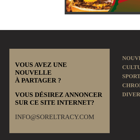
NOUV
VOUS AVEZ UNE
CULT
NOUVELLE
SPOR
À PARTAGER ?
CHRO
VOUS DÉSIREZ ANNONCER
DIVER
SUR CE SITE INTERNET?
INFO@SORELTRACY.COM