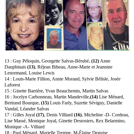
13 : Guy Péloquin, Georgette Salvas-Bérubé,
(12)
Anne
Dauphinais
(13)
, Réjean Bibeau, Anne-Marie et Jeannine
Lenormand, Louise Lewis
14 : Louis-Marie Fillion, Annie Morand, Sylvie Bélisle, Josée
Laforest
15 : Ginette Barrière, Yvan Beauchemin, Martin Salvas
16 : Jocelyn Carbonneau, Martin Mandeville,
(14)
Lise Ménard,
Bertrand Bourque,
(15)
Louis Farly, Suzette Sévigny, Danielle
Vandal, Léandre Salvas
17 : Gilles Joyal
(17)
, Denis Villiard
(16)
, Micheline -D- Cordeau,
Lise Massé, Monique Joyal, Ginette Desrosiers, Rex Belarmino,
Monique -A- Villiard
18 : Paul Ménard, Murielle Trempe, M-Élaine Deguise