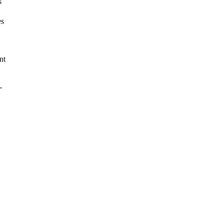
s
es
nt
-