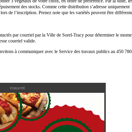
ionner 3 végétaux de votre choix, en ordre de préférence. Par la suite, le
à épuisement des stocks. Comme cette distribution s’adresse uniquement
ors de l’inscription. Prenez note que les variétés peuvent être différent
tactés par courriel par la Ville de Sorel-Tracy pour déterminer le mome
esse courriel valide.
nvitons à communiquer avec le Service des travaux publics au 450 780
PUBLICITÉ