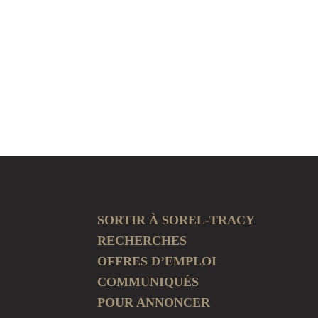
SORTIR À SOREL-TRACY
RECHERCHES
OFFRES D’EMPLOI
COMMUNIQUÉS
POUR ANNONCER