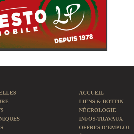
ELLES
ACCUEIL
URE
LIENS & BOTTIN
TS
NÉCROLOGIE
NIQUES
INFOS-TRAVAUX
S
OFFRES D’EMPLOI