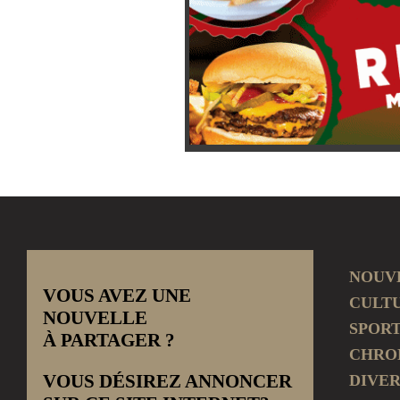
NOUV
VOUS AVEZ UNE
CULT
NOUVELLE
SPOR
À PARTAGER ?
CHRO
VOUS DÉSIREZ ANNONCER
DIVER