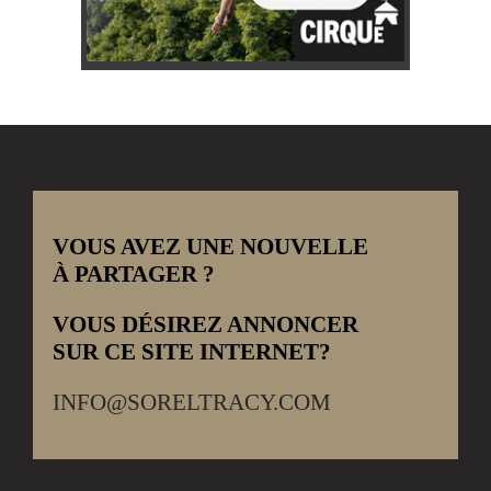
VOUS AVEZ UNE NOUVELLE
À PARTAGER ?
VOUS DÉSIREZ ANNONCER
SUR CE SITE INTERNET?
INFO@SORELTRACY.COM