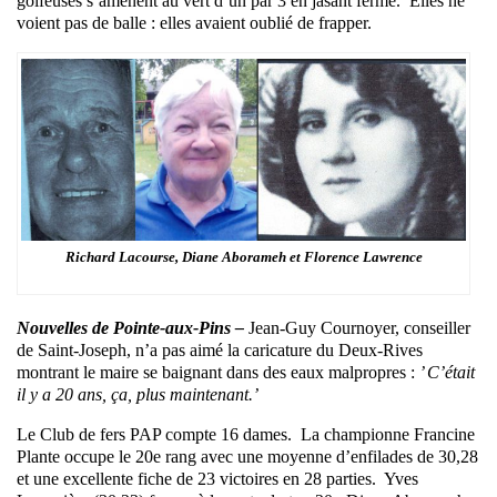
golfeuses s’amènent au vert d’un par 3 en jasant ferme. Elles ne
voient pas de balle : elles avaient oublié de frapper.
Richard Lacourse, Diane Aborameh et Florence Lawrence
Nouvelles de Pointe-aux-Pins –
Jean-Guy Cournoyer, conseiller
de Saint-Joseph, n’a pas aimé la caricature du Deux-Rives
montrant le maire se baignant dans des eaux malpropres :
’ C’était
il y a 20 ans, ça, plus maintenant.’
Le Club de fers PAP compte 16 dames. La championne Francine
Plante occupe le 20e rang avec une moyenne d’enfilades de 30,28
et une excellente fiche de 23 victoires en 28 parties. Yves