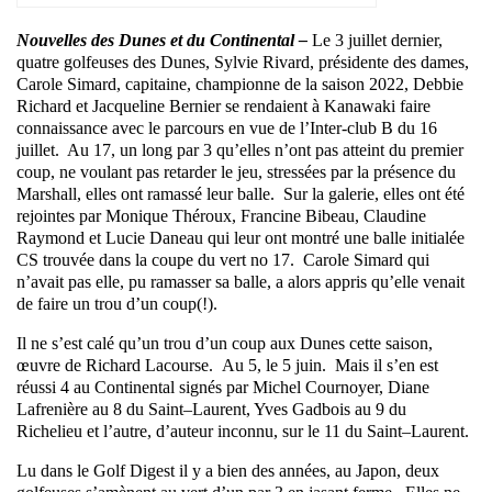
Nouvelles des Dunes et du Continental –
Le 3 juillet dernier,
quatre golfeuses des Dunes, Sylvie Rivard, présidente des dames,
Carole Simard, capitaine, championne de la saison 2022, Debbie
Richard et Jacqueline Bernier se rendaient à Kanawaki faire
connaissance avec le parcours en vue de l’Inter-club B du 16
juillet. Au 17, un long par 3 qu’elles n’ont pas atteint du premier
coup, ne voulant pas retarder le jeu, stressées par la présence du
Marshall, elles ont ramassé leur balle. Sur la galerie, elles ont été
rejointes par Monique Théroux, Francine Bibeau, Claudine
Raymond et Lucie Daneau qui leur ont montré une balle initialée
CS trouvée dans la coupe du vert no 17. Carole Simard qui
n’avait pas elle, pu ramasser sa balle, a alors appris qu’elle venait
de faire un trou d’un coup(!).
Il ne s’est calé qu’un trou d’un coup aux Dunes cette saison,
œuvre de Richard Lacourse.
Au 5, le 5 juin. Mais il s’en est
réussi 4 au Continental signés par Michel Cournoyer, Diane
Lafrenière au 8 du Saint–Laurent, Yves Gadbois au 9 du
Richelieu et l’autre, d’auteur inconnu, sur le 11 du Saint–Laurent.
Lu dans le Golf Digest il y a bien des années, au Japon, deux