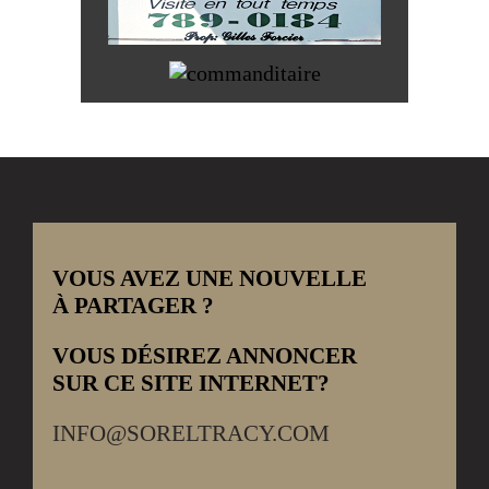
VOUS AVEZ UNE NOUVELLE
À PARTAGER ?
VOUS DÉSIREZ ANNONCER
SUR CE SITE INTERNET?
INFO@SORELTRACY.COM