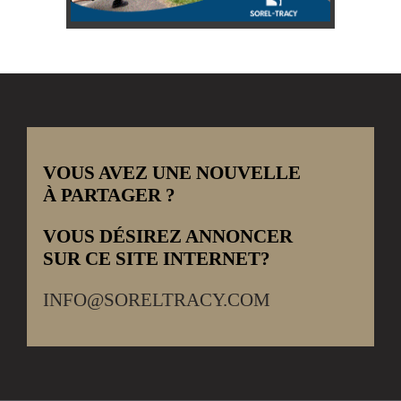
VOUS AVEZ UNE NOUVELLE
À PARTAGER ?
VOUS DÉSIREZ ANNONCER
SUR CE SITE INTERNET?
INFO@SORELTRACY.COM