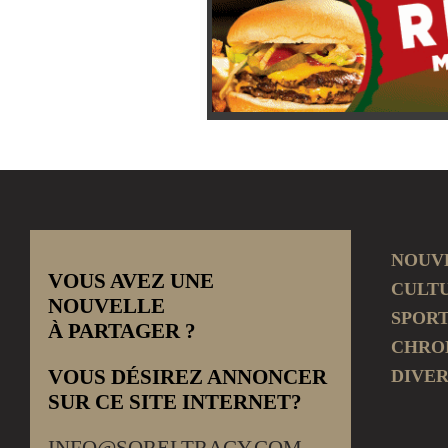
NOUV
VOUS AVEZ UNE
CULT
NOUVELLE
SPOR
À PARTAGER ?
CHRO
VOUS DÉSIREZ ANNONCER
DIVER
SUR CE SITE INTERNET?
INFO@SORELTRACY.COM