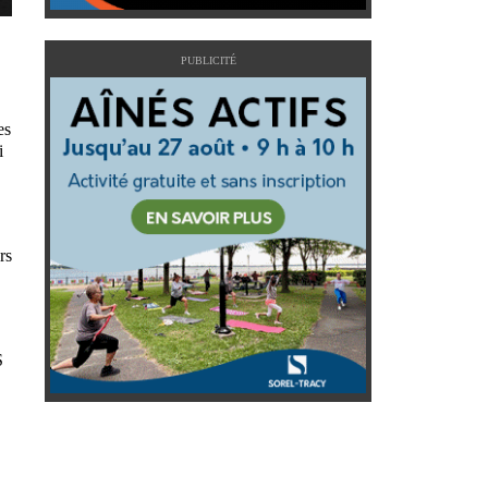
PUBLICITÉ
es
i
rs
S