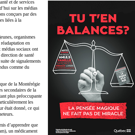
anté et de services
d’hui sur les médias
ons conçues par des
s liées à la
 jeunes, organismes
e réadaptation en
x médias sociaux ont
 direction de santé
 suite de signalements
vendus comme du
lique de la Montérégie
es secondaires de la
utant plus préoccupante
rticulièrement les
r était donné, ce qui
heteurs.
rmis d’apprendre que
lam), un médicament