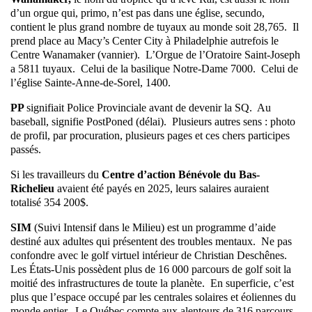
d’un orgue qui, primo, n’est pas dans une église, secundo,
contient le plus grand nombre de tuyaux au monde soit 28,765. Il
prend place au Macy’s Center City à Philadelphie autrefois le
Centre Wanamaker (vannier). L’Orgue de l’Oratoire Saint-Joseph
a 5811 tuyaux. Celui de la basilique Notre-Dame 7000. Celui de
l’église Sainte-Anne-de-Sorel, 1400.
PP
signifiait Police Provinciale avant de devenir la SQ. Au
baseball, signifie PostPoned (délai). Plusieurs autres sens : photo
de profil, par procuration, plusieurs pages et ces chers participes
passés.
Si les travailleurs du
Centre d’action Bénévole du Bas-
Richelieu
avaient été payés en 2025, leurs salaires auraient
totalisé 354 200$.
SIM
(Suivi Intensif dans le Milieu) est un programme d’aide
destiné aux adultes qui présentent des troubles mentaux. Ne pas
confondre avec le golf virtuel intérieur de Christian Deschênes.
Les États-Unis possèdent plus de 16 000 parcours de golf soit la
moitié des infrastructures de toute la planète. En superficie, c’est
plus que l’espace occupé par les centrales solaires et éoliennes du
monde entier. Le Québec compte aux alentours de 316 parcours.