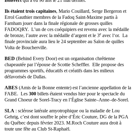
Boisvert
qui a eu 90 ans le 21 mai dernier.
Ils étaient trois capitaines
, Mario Couillard, Serge Bergeron et
Errol Gauthier membres de la Fadoq Saint-Maxime partis à
Farnham jouer dans la finale régionale de grosses quilles
FADOQRY. L’un de ces coéquipiers est revenu avec la médaille
e
de bronze, l’autre avec la médaille d’argent et le 3
avec l‘or. La
finale provinciale aura lieu le 24 septembre au Salon de quilles
Volta de Boucherville.
BED
(Behind Every Door) est un organisation chrétienne
chapeautée par l’épouse de Scottie Scheffler. Elle propose des
programmes sportifs, éducatifs et créatifs dans les milieux
défavorisés de Dallas.
ABES
(Amis de la Bonne entente) est l’ancienne appellation de la
FABE. Les
300
billets étaient vendus hier pour le spectacle du
Grand Choeur de Sorel-Tracy en l’Église Sainte–Anne–de-Sorel.
SLA
: sclérose latérale amyotrophique ou la maladie de Lou
Gehrig, c’est dont souffre le père d’Éric Couture, DG de la PGA
du Québec depuis février 2023. M.Roch Couture aura droit à
toute une fête au Club St-Raphaël.