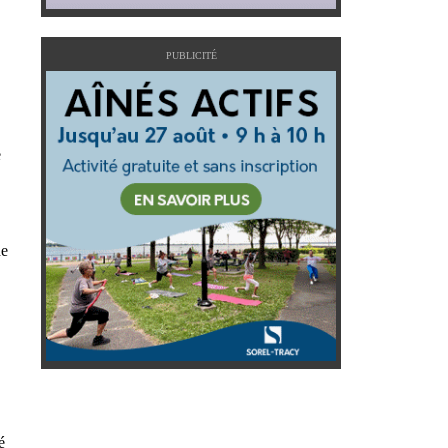
PUBLICITÉ
e
de
é