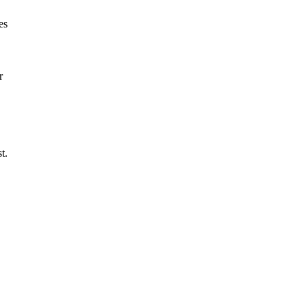
es
r
t.