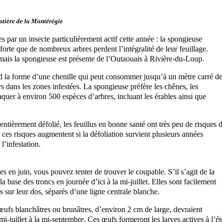
estière de la Montérégie
 par un insecte particulièrement actif cette année : la spongieuse
 forte que de nombreux arbres perdent l’intégralité de leur feuillage.
 mais la spongieuse est présente de l’Outaouais à Rivière-du-Loup.
end la forme d’une chenille qui peut consommer jusqu’à un mètre carré d
rs dans les zones infestées. La spongieuse préfère les chênes, les
ttaquer à environ 500 espèces d’arbres, incluant les érables ainsi que
ntièrement défolié, les feuillus en bonne santé ont très peu de risques 
 ces risques augmentent si la défoliation survient plusieurs années
l’infestation.
es en juin, vous pouvez tenter de trouver le coupable. S’il s’agit de la
 base des troncs en journée d’ici à la mi-juillet. Elles sont facilement
s sur leur dos, séparés d’une ligne centrale blanche.
’œufs blanchâtres ou brunâtres, d’environ 2 cm de large, devraient
mi-juillet à la mi-septembre. Ces œufs formeront les larves actives à l’ét