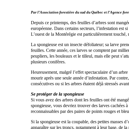
Par l’Association forestière du sud du Québec et l’Agence for
Depuis ce printemps, des feuilles d’arbres sont mangées
européenne. Dans certains secteurs, l’infestation est si
L’ouest de la Montérégie est particulièrement touché,
La spongieuse est un insecte défoliateur; sa larve pr
feuilles. Cette année, ces larves se comptent par millie
peupliers, les bouleaux et le tilleul, mais elle peut s’a
plusieurs conifères.
Heureusement, malgré l’effet spectaculaire d’un arbre e
mourir après une seule année d’infestation. Par contre,
consécutives ou si les arbres étaient déjà stressés avant 
Se protéger de la spongieuse
Si vous avez des arbres dont les feuilles ont été mangé
spongieuse, vous devriez trouver des larves cachées à la
reconnaissables par des paires de points rouges et bleu
Si la spongieuse est la coupable, des petites masses d
apparaître sur les troncs, notamment à leur base, de la 