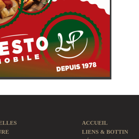
ELLES
ACCUEIL
URE
LIENS & BOTTIN