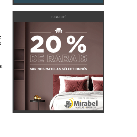
PUBLICITÉ
e
e
pu