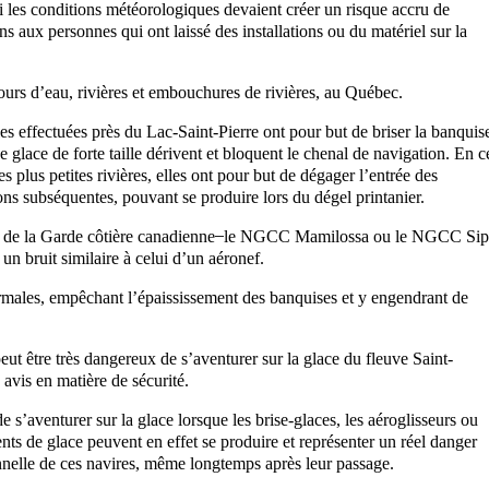
i les conditions météorologiques devaient créer un risque accru de
aux personnes qui ont laissé des installations ou du matériel sur la
cours d’eau, rivières et embouchures de rivières, au Québec.
es effectuées près du Lac-Saint-Pierre ont pour but de briser la banquis
de glace de forte taille dérivent et bloquent le chenal de navigation. En c
 plus petites rivières, elles ont pour but de dégager l’entrée des
ions subséquentes, pouvant se produire lors du dégel printanier.
urs de la Garde côtière canadienne ̶ le NGCC Mamilossa ou le NGCC Si
un bruit similaire à celui d’un aéronef.
males, empêchant l’épaississement des banquises et y engendrant de
ut être très dangereux de s’aventurer sur la glace du fleuve Saint-
avis en matière de sécurité.
e s’aventurer sur la glace lorsque les brise-glaces, les aéroglisseurs ou
ts de glace peuvent en effet se produire et représenter un réel danger
nnelle de ces navires, même longtemps après leur passage.