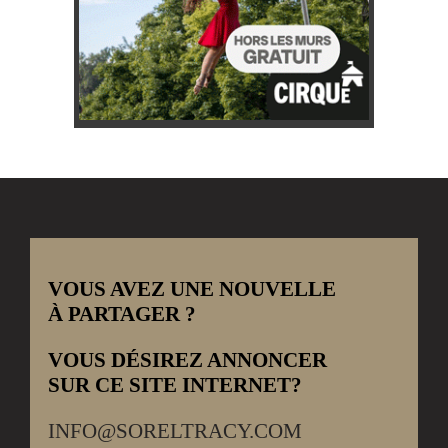
VOUS AVEZ UNE NOUVELLE
À PARTAGER ?
VOUS DÉSIREZ ANNONCER
SUR CE SITE INTERNET?
INFO@SORELTRACY.COM