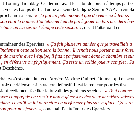
nt Tommy Tremblay. Ce dernier avait le statut de joueur à temps partiel
ein avec les Loups de La Tuque au sein de la ligue Senior AAA. Trembl
a prochaine saison.
« Ça fait un petit moment que de venir ici à temps
aison était la bonne. J’ai tellement eu de fun à jouer ici lors des dernière
ribuer au succès de l’équipe cette saison. »
, disait l’attaquant en
entraîneur des Éperviers
« Ça fait plusieurs années que je travaillais à
alement cette saison sera la bonne . Il venait nous porter mains forte
p de matchs avec l’équipe, il fittait parfaitement dans la chambre et sur
e , en défensive ou physiquement. Ça reste un solide joueur complet . Sa
it Deschênes.
chênes s’est entendu avec l’arrière Maxime Ouimet. Ouimet, qui en ser
ôle de défenseur à caractère défensif. Il est le meneur pour les tirs
ient réellement faciliter le travail des gardiens sorelois.
« Tout comme
pre compagnie de construction à gérer lors des deux dernières saisons
 glace, ce qu’il va lui permettre de performer plus sur la glace. Ça sera
ison pour nos jeunes.»,
concluait l’entraîneur des Éperviers.