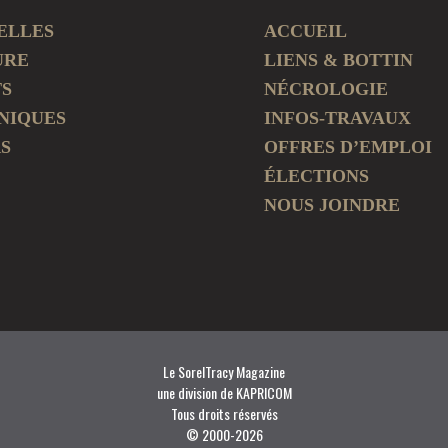
ELLES
ACCUEIL
URE
LIENS & BOTTIN
TS
NÉCROLOGIE
NIQUES
INFOS-TRAVAUX
S
OFFRES D’EMPLOI
ÉLECTIONS
NOUS JOINDRE
Le SorelTracy Magazine
une division de KAPRICOM
Tous droits réservés
© 2000-
2026