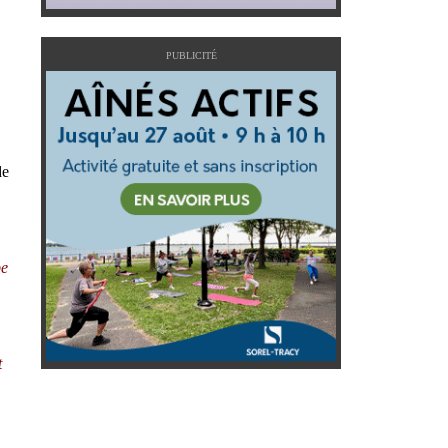
PUBLICITÉ
de
pe
t