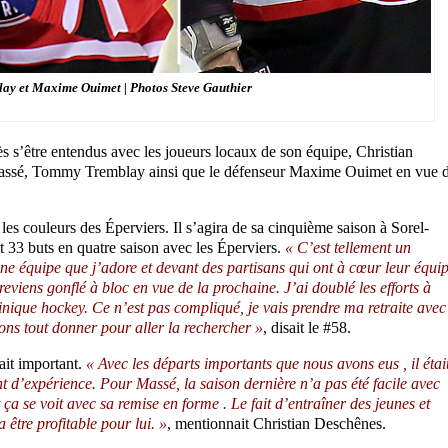
y et Maxime Ouimet | Photos Steve Gauthier
s s’être entendus avec les joueurs locaux de son équipe, Christian
 Massé, Tommy Tremblay ainsi que le défenseur Maxime Ouimet en vue 
es couleurs des Éperviers. Il s’agira de sa cinquième saison à Sorel-
 33 buts en quatre saison avec les Éperviers.
« C’est tellement un
e équipe que j’adore et devant des partisans qui ont à cœur leur équi
 reviens gonflé à bloc en vue de la prochaine. J’ai doublé les efforts à
inique hockey. Ce n’est pas compliqué, je vais prendre ma retraite avec
ons tout donner pour aller la rechercher »
, disait le #58.
ait important.
« Avec les départs importants que nous avons eus , il étai
 d’expérience. Pour Massé, la saison dernière n’a pas été facile avec
ça se voit avec sa remise en forme . Le fait d’entraîner des jeunes et
 être profitable pour lui. »
, mentionnait Christian Deschênes.