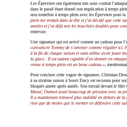
Les Éperviers ont également mis sous contrat l’attaqua
dans le passé étant donné son implication à temps pl
sera toutefois à temps plein avec les Éperviers pour l
plein me trottait dans la tête et j’ai décidé que cette s
années et j’ai déjà mis les bouchées doubles pour cont
entrevue.
Une signature qui est arrivé comme un cadeau pour l’
convaincre Tommy de s’amener comme régulier ici. Fin
à la fin de chaque saison et sans même avoir jouer tro
la glace . Il est autant capable d’en donner en attaqu
venue à temps plein est un beau cadeau.»
, mentionna
Pour conclure cette vague de signature, Chrisitan Des
à sa sixième saison à Sorel-Tracy est reconnu pour son r
bloqués année après année. Son travail devant le filet v
Massé, Ouimet avait beaucoup de pression avec sa pro
Il a maintenant retrouvé plus stabilité en dehors de la
rien que de moins que le mentor en défensive cette sa