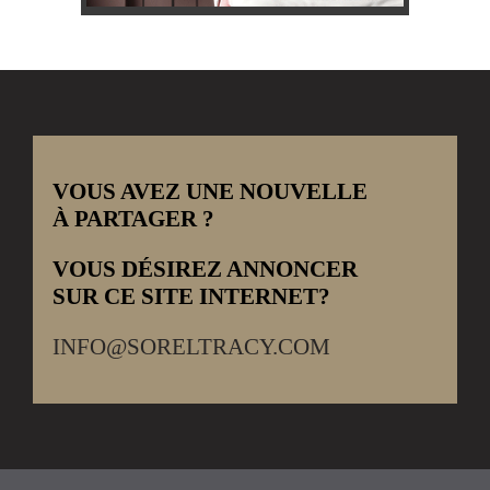
VOUS AVEZ UNE NOUVELLE
À PARTAGER ?
VOUS DÉSIREZ ANNONCER
SUR CE SITE INTERNET?
INFO@SORELTRACY.COM