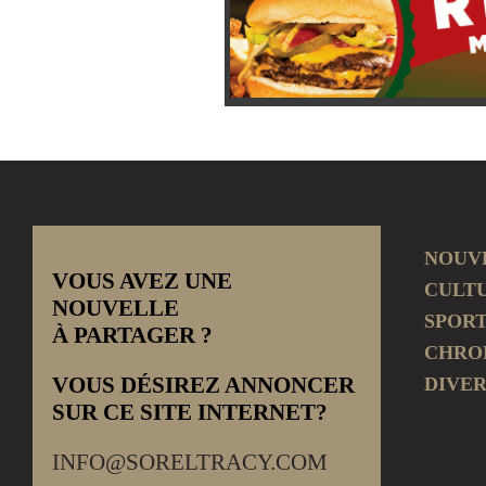
NOUV
VOUS AVEZ UNE
CULT
NOUVELLE
SPOR
À PARTAGER ?
CHRO
VOUS DÉSIREZ ANNONCER
DIVER
SUR CE SITE INTERNET?
INFO@SORELTRACY.COM