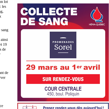
on lot
 les
ng,
x
e sang
 ainsi
et 19
s de
y
ant de
rver
ce