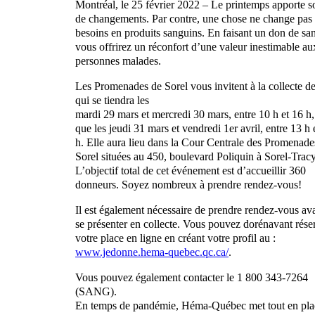
Montréal, le 25 février 2022 – Le printemps apporte s
de changements. Par contre, une chose ne change pas :
besoins en produits sanguins. En faisant un don de sa
vous offrirez un réconfort d’une valeur inestimable au
personnes malades.
Les Promenades de Sorel vous invitent à la collecte d
qui se tiendra les
mardi 29 mars et mercredi 30 mars, entre 10 h et 16 h,
que les jeudi 31 mars et vendredi 1er avril, entre 13 h 
h. Elle aura lieu dans la Cour Centrale des Promenade
Sorel situées au 450, boulevard Poliquin à Sorel-Trac
L’objectif total de cet événement est d’accueillir 360
donneurs. Soyez nombreux à prendre rendez-vous!
Il est également nécessaire de prendre rendez-vous av
se présenter en collecte. Vous pouvez dorénavant rése
votre place en ligne en créant votre profil au :
www.jedonne.hema-quebec.qc.ca/
.
Vous pouvez également contacter le 1 800 343-7264
(SANG).
En temps de pandémie, Héma-Québec met tout en pla