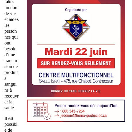
faites
un don
de vie
et aidez
les
person
nes qui
ont
besoin
d’une
transfu
sion de
produit
s
sangui
ns à
recouvr
er la
santé.
Il est
possibl
e de