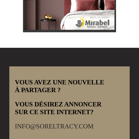
VOUS AVEZ UNE NOUVELLE
À PARTAGER ?
VOUS DÉSIREZ ANNONCER
SUR CE SITE INTERNET?
INFO@SORELTRACY.COM