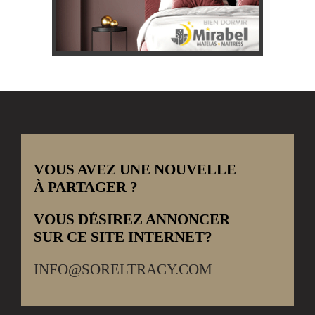
VOUS AVEZ UNE NOUVELLE
À PARTAGER ?
VOUS DÉSIREZ ANNONCER
SUR CE SITE INTERNET?
INFO@SORELTRACY.COM