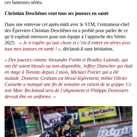
ces fameuses séries.
Christian Deschênes veut tous ses joueurs en santé
Dans une entrevue cet après-midi avec le STM, l’entraineur-chef
des Éperviers Christian Deschênes en a profité pour parler de ce
qu’il espérait retrouver pour son équipe à l’approche des Séries
2025.
« Je n’espère qu’une chose et c’est d’entrer en séries avec
tous mes joueurs en santé ! »
, déclarait-il sans hésitation.
« Des joueurs comme Alexandre Fortin et Bradley Lalonde, qui
ont été soient blessés ou non-disponible, Jeffrey Durocher qui était
en stage à Toronto depuis 2 mois, Mickael Poirier qui a été
malade, Domenic Graham est blessé légèrement, même Olivier
Caouette a manqué une fin de semaine en raison de la grippe. Ce
soir Marc Beckstead sera de l’alignement et Philippe Desrosiers
devrait être en uniforme. »