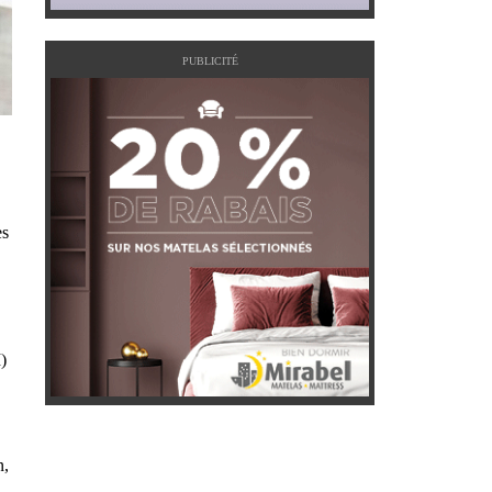
PUBLICITÉ
es
)
n,