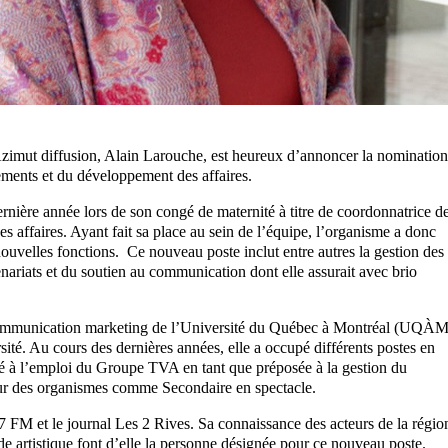
’Azimut diffusion, Alain Larouche, est heureux d’annoncer la nomination
ements et du développement des affaires.
rnière année lors de son congé de maternité à titre de coordonnatrice d
affaires. Ayant fait sa place au sein de l’équipe, l’organisme a donc
uvelles fonctions. Ce nouveau poste inclut entre autres la gestion des
nariats et du soutien au communication dont elle assurait avec brio
 communication marketing de l’Université du Québec à Montréal (UQÀM
ité. Au cours des dernières années, elle a occupé différents postes en
é à l’emploi du Groupe TVA en tant que préposée à la gestion du
pour des organismes comme Secondaire en spectacle.
7 FM et le journal Les 2 Rives. Sa connaissance des acteurs de la régio
e artistique font d’elle la personne désignée pour ce nouveau poste.