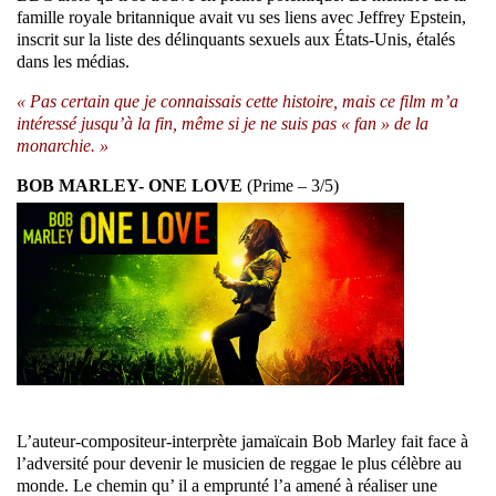
famille royale britannique avait vu ses liens avec Jeffrey Epstein,
inscrit sur la liste des délinquants sexuels aux États-Unis, étalés
dans les médias.
« Pas certain que je connaissais cette histoire, mais ce film m’a
intéressé jusqu’à la fin, même si je ne suis pas « fan » de la
monarchie. »
BOB MARLEY- ONE LOVE
(Prime – 3/5)
L’auteur-compositeur-interprète jamaïcain Bob Marley fait face à
l’adversité pour devenir le musicien de reggae le plus célèbre au
monde. Le chemin qu’ il a emprunté l’a amené à réaliser une