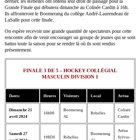
dernier, les Rebelles ont obtenu leur droit de passage pour la
Grande Finale qui débutera dimanche au Colisée Cardin à 16h.
Ils affronteront le Boomerang du collège André-Laurendeau de
LaSalle pour cette finale.
On espère recevoir une grande quantité de spectateurs pour cette
rencontre afin de venir encourager un groupe de jeunes qui se sont
battus toute la saison pour se rendre là où ils sont rendus
présentement.
FINALE 3 DE 5 – HOCKEY COLLÉGIAL
MASCULIN DIVISION 1
Dates:
Heures
Visiteurs
Local
Aréna
Dimanche 21
Boomerang
Colisée
16h00
Rebelles
avril 2024
AL
Cardin
Aréna
Samedi 27
Boomerang
19H30
Rebelles
Sylvio-