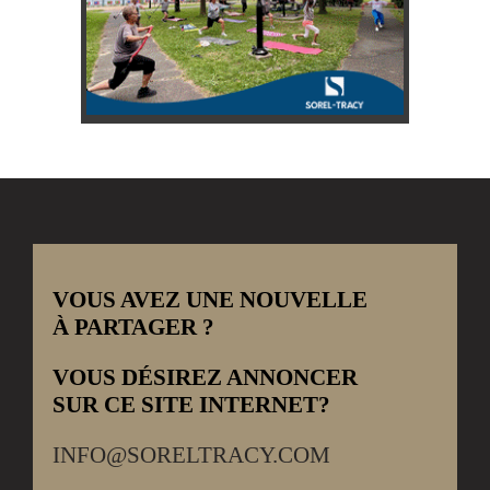
VOUS AVEZ UNE NOUVELLE
À PARTAGER ?
VOUS DÉSIREZ ANNONCER
SUR CE SITE INTERNET?
INFO@SORELTRACY.COM