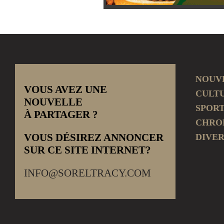
NOUV
VOUS AVEZ UNE
CULT
NOUVELLE
SPOR
À PARTAGER ?
CHRO
VOUS DÉSIREZ ANNONCER
DIVER
SUR CE SITE INTERNET?
INFO@SORELTRACY.COM