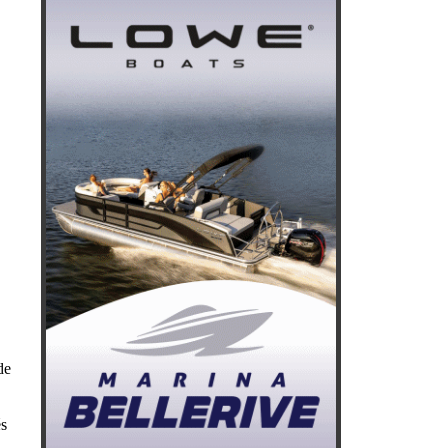
de
és