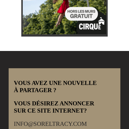
VOUS AVEZ UNE NOUVELLE
À PARTAGER ?
VOUS DÉSIREZ ANNONCER
SUR CE SITE INTERNET?
INFO@SORELTRACY.COM