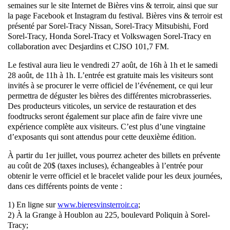
semaines sur le site Internet de Bières vins & terroir, ainsi que sur
la page Facebook et Instagram du festival. Bières vins & terroir est
présenté par Sorel-Tracy Nissan, Sorel-Tracy Mitsubishi, Ford
Sorel-Tracy, Honda Sorel-Tracy et Volkswagen Sorel-Tracy en
collaboration avec Desjardins et CJSO 101,7 FM.
Le festival aura lieu le vendredi 27 août, de 16h à 1h et le samedi
28 août, de 11h à 1h. L’entrée est gratuite mais les visiteurs sont
invités à se procurer le verre officiel de l’événement, ce qui leur
permettra de déguster les bières des différentes microbrasseries.
Des producteurs viticoles, un service de restauration et des
foodtrucks seront également sur place afin de faire vivre une
expérience complète aux visiteurs. C’est plus d’une vingtaine
d’exposants qui sont attendus pour cette deuxième édition.
À partir du 1er juillet, vous pourrez acheter des billets en prévente
au coût de 20$ (taxes incluses), échangeables à l’entrée pour
obtenir le verre officiel et le bracelet valide pour les deux journées,
dans ces différents points de vente :
1) En ligne sur
www.bieresvinsterroir.ca
;
2) À la Grange à Houblon au 225, boulevard Poliquin à Sorel-
Tracy;