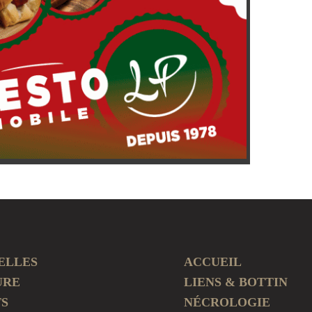
ELLES
ACCUEIL
URE
LIENS & BOTTIN
TS
NÉCROLOGIE