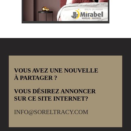
VOUS AVEZ UNE NOUVELLE
À PARTAGER ?
VOUS DÉSIREZ ANNONCER
SUR CE SITE INTERNET?
INFO@SORELTRACY.COM