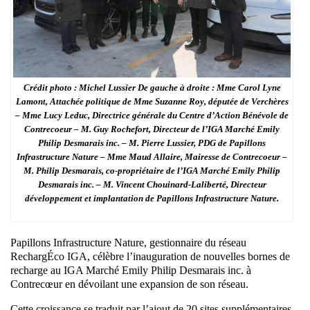
Crédit photo : Michel Lussier De gauche à droite : Mme Carol Lyne
Lamont, Attachée politique de Mme Suzanne Roy, députée de Verchères
– Mme Lucy Leduc, Directrice générale du Centre d’Action Bénévole de
Contrecoeur – M. Guy Rochefort, Directeur de l’IGA Marché Emily
Philip Desmarais inc. – M. Pierre Lussier, PDG de Papillons
Infrastructure Nature – Mme Maud Allaire, Mairesse de Contrecoeur –
M. Philip Desmarais, co-propriétaire de l’IGA Marché Emily Philip
Desmarais inc. – M. Vincent Chouinard-Laliberté, Directeur
développement et implantation de Papillons Infrastructure Nature.
Papillons Infrastructure Nature, gestionnaire du réseau
RechargÉco IGA, célèbre l’inauguration de nouvelles bornes de
recharge au IGA Marché Emily Philip Desmarais inc. à
Contrecœur en dévoilant une expansion de son réseau.
Cette croissance se traduit par l’ajout de 20 sites supplémentaires