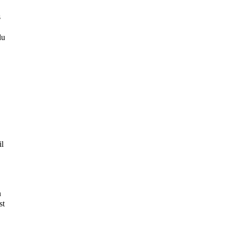
s
du
,
il
n
st