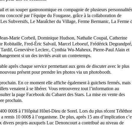
tail et un souper gastronomique en compagnie de plusieurs personnalité
enu concocté par l’équipe du Fougasse, grâce à la collaboration de
, Les Subversifs, Le Maraîcher du Village, Ferme Bermanic, La Ferme 
, Jean-Marie Corbeil, Dominique Hudson, Nathalie Coupal, Catherine
 Robitaille, Fred-Éric Salvail, Marcel Leboeuf, Frédérick Degrandpré
 Tardif, Geneviève Leclerc, Cynthia Wu-Maheux, Pierre-Paul Alain et
 à changement si un des invités avait un contretemps.
table après chaque service permettant aux gens de discuter avec le plus
e nouveau présent pour prendre les photos via un photobooth.
 prochain. En ce moment elle affiche également à guichets fermés, mais 
billets venaient à se libérer. Vous retrouverez tout l’information au
lter la page Facebook du Cabaret des Stars. La mise en vente des
bre prochain.
400 000$ à l’Hôpital Hôtel-Dieu de Sorel. Lors du plus récent Télétho
 a remis 10 000$ à l’organisme. De plus, après 15 ans d’implication c’e
ux divers projets auxquels Luc Denoncourt a contribué au niveau de