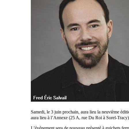
Samedi, le 3 juin prochain, aura lieu la neuvième édit
aura lieu à l’Annexe (25 A, rue Du Roi à Sorel-Tracy
L’événement sera de nouveau présenté à guichets fer