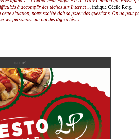
s préoccupantes… Comme cette enquête d’ACORN Canada qui révèle qu
fficultés à accomplir des tâches sur Internet »,
indique Cécile Retg,
 cette situation, notre société doit se poser des questions. On ne peut p
 les personnes qui ont des difficultés. »
PUBLICITÉ