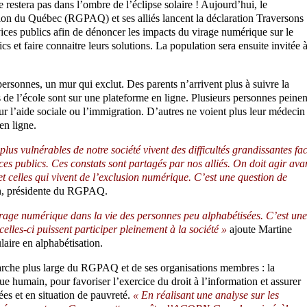
restera pas dans l’ombre de l’éclipse solaire ! Aujourd’hui, le
on du Québec (RGPAQ) et ses alliés lancent la déclaration Traversons
ices publics afin de dénoncer les impacts du virage numérique sur le
lics et faire connaitre leurs solutions. La population sera ensuite invitée 
sonnes, un mur qui exclut. Des parents n’arrivent plus à suivre la
 de l’école sont sur une plateforme en ligne. Plusieurs personnes peinen
ur l’aide sociale ou l’immigration. D’autres ne voient plus leur médecin
en ligne.
lus vulnérables de notre société vivent des difficultés grandissantes fa
ces publics. Ces constats sont partagés par nos alliés. On doit agir ava
et celles qui vivent de l’exclusion numérique. C’est une question de
on, présidente du RGPAQ.
rage numérique dans la vie des personnes peu alphabétisées. C’est une
elles-ci puissent participer pleinement à la société »
ajoute Martine
aire en alphabétisation.
marche plus large du RGPAQ et de ses organisations membres : la
 humain, pour favoriser l’exercice du droit à l’information et assurer
ées et en situation de pauvreté.
« En réalisant une analyse sur les