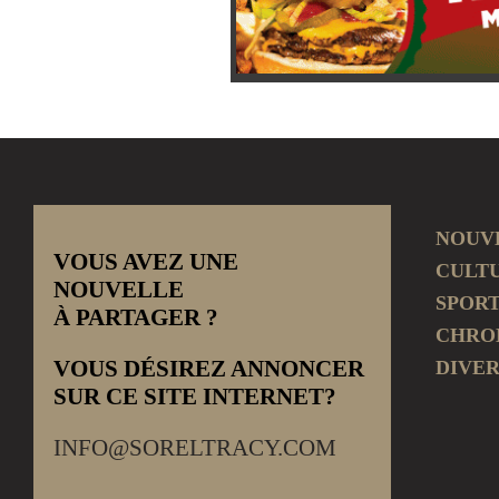
NOUV
VOUS AVEZ UNE
CULT
NOUVELLE
SPOR
À PARTAGER ?
CHRO
VOUS DÉSIREZ ANNONCER
DIVER
SUR CE SITE INTERNET?
INFO@SORELTRACY.COM