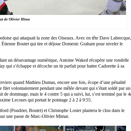
ut de Olivier Hinse
tfordoise qui attaquait la zone des Oiseaux. Avec en tête Dave Labrecque
e à Étienne Boutet qui tire et déjoue Domenic Graham pour niveler le
endant un désavantage numérique, Antoine Waked récupère une rondelle
ay qui s’échappe et décoche un tir parfait pour battre Cadorette à sa
Éperviers quand Mathieu Dumas, encore une fois, écope d’une pénalité
 filet volontairement pendant une mêlée devant qui s’était soldé par un
it de dommage, mais le 4 contre 5 qui a suivi, lui, s’est terminé par le 4
xime Lecours qui portait le pointage 2 à 2 à 9:55.
ford (Poudrier, Boutet) et Christophe Losier plantera le clou dans le
, sur une passe de Marc-Olivier Mimar.