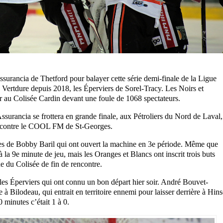
ssurancia de Thetford pour balayer cette série demi-finale de la Ligue
Vertdure depuis 2018, les Éperviers de Sorel-Tracy. Les Noirs et
r au Colisée Cardin devant une foule de 1068 spectateurs.
Assurancia se frottera en grande finale, aux Pétroliers du Nord de Laval,
es contre le COOL FM de St-Georges.
mmes de Bobby Baril qui ont ouvert la machine en 3e période. Même que
’à la 9e minute de jeu, mais les Oranges et Blancs ont inscrit trois buts
ène du Colisée de fin de rencontre.
 les Éperviers qui ont connu un bon départ hier soir. André Bouvet-
e à Bilodeau, qui entrait en territoire ennemi pour laisser derrière à Hins
 minutes c’était 1 à 0.