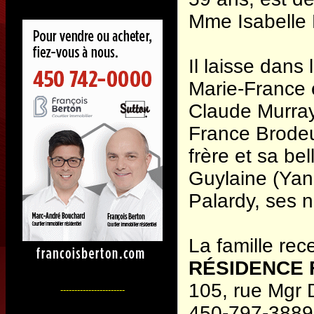
Mme Isabelle 
Il laisse dans 
Marie-France 
Claude Murray
France Brodeu
frère et sa b
Guylaine (Yan
Palardy, ses n
La famille rec
RÉSIDENCE F
105, rue Mgr 
-----------------------
450-797-3889