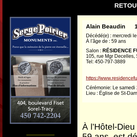
RETOU
Alain Beaudin 1
Décédé(e) : mercredi le 
À l'âge de : 59 ans
Salon :
RÉSIDENCE F
105, rue Mgr Decelles,
Tel: 450-797-3889
https://www.residencefu
Cérémonie: Le samedi 
Lieu : Église de St-Da
À l’Hôtel-Dieu 
59 ans, est d
-----------------------