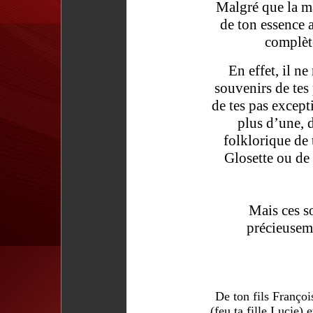
Malgré que la ma
de ton essence 
complète
En effet, il n
souvenirs de tes 
de tes pas excep
plus d’une, 
folklorique de 
Glosette ou de
Mais ces so
précieusem
De ton fils Françoi
(feu ta fille Lucie) 